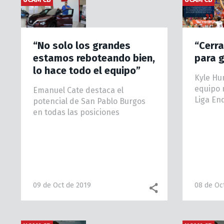
“No solo los grandes
“Cerra
estamos reboteando bien,
para 
lo hace todo el equipo”
Kyle Hun
equipo 
Emanuel Cate destaca el
Liga En
potencial de San Pablo Burgos
en todas las posiciones
09 de Oct de 2019
08 de Oc