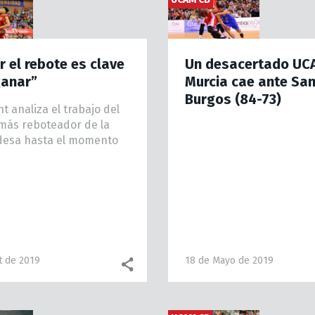
r el rebote es clave
Un desacertado UC
ganar”
Murcia cae ante Sa
Burgos (84-73)
t analiza el trabajo del
más reboteador de la
desa hasta el momento
t de 2019
18 de Mayo de 2019
Facebook share
WhatsApp