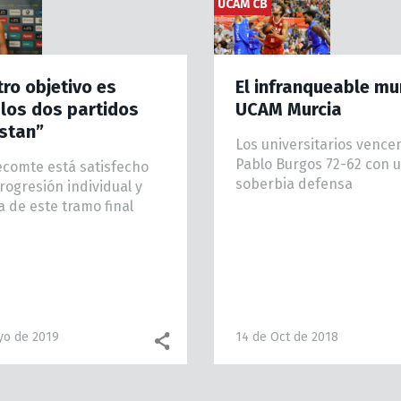
UCAM CB
ro objetivo es
El infranqueable mu
los dos partidos
UCAM Murcia
stan”
Los universitarios vence
Pablo Burgos 72-62 con 
comte está satisfecho
soberbia defensa
rogresión individual y
a de este tramo final
yo de 2019
14 de Oct de 2018
Facebook share
WhatsApp