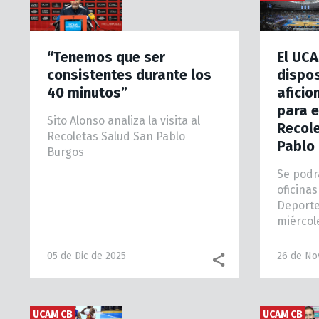
“Tenemos que ser
El UCA
consistentes durante los
dispos
40 minutos”
aficio
para e
Sito Alonso analiza la visita al
Recol
Recoletas Salud San Pablo
Pablo
Burgos
Se podr
oficinas
Deporte
miércol
05 de Dic de 2025
26 de No
UCAM CB
UCAM CB