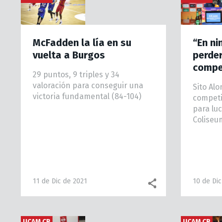
McFadden la lía en su
“En n
vuelta a Burgos
perde
compet
29 puntos, 9 triples y 34
valoración para conseguir una
Sito Alo
victoria fundamental (84-104)
competi
para luc
Coliseu
11 de Dic de 2021
10 de Dic
UCAM CB
UCAM CB