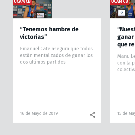
UCAM CB
UCAM CB
“Tenemos hambre de
“Nuest
victorias”
ganar 
que re
Emanuel Cate asegura que todos
están mentalizados de ganar los
Manu Le
dos últimos partidos
con la p
colectiv
16 de Mayo de 2019
15 de Ma