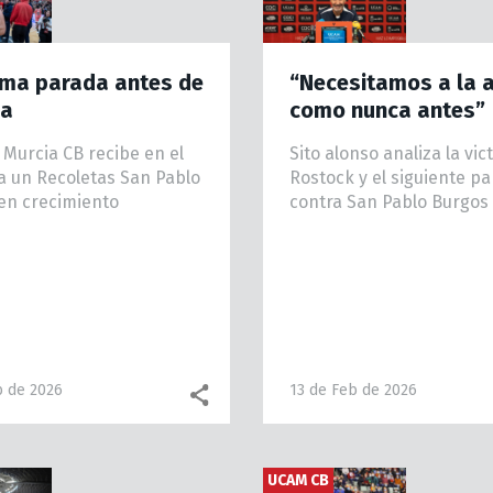
ima parada antes de
“Necesitamos a la a
pa
como nunca antes”
 Murcia CB recibe en el
Sito alonso analiza la vic
 a un Recoletas San Pablo
Rostock y el siguiente pa
en crecimiento
contra San Pablo Burgos
b de 2026
13 de Feb de 2026
Facebook share
WhatsApp
UCAM CB