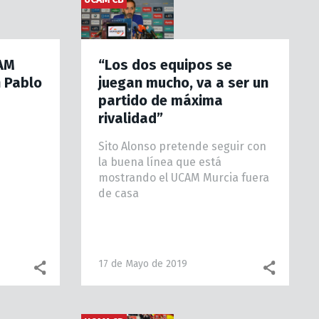
AM
“Los dos equipos se
n Pablo
juegan mucho, va a ser un
partido de máxima
rivalidad”
Sito Alonso pretende seguir con
la buena línea que está
mostrando el UCAM Murcia fuera
de casa
17 de Mayo de 2019
Facebook share
WhatsApp
Facebook share
What