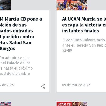
M Murcia CB pone a
Al UCAM Murcia se l
ición de sus
escapa la victoria e
nados entradas
instantes finales
l partido contra
El conjunto universitario
etas Salud San
ante el Hereda San Pabl
 Burgos
83-89
án adquirir en las
 del Palacio de los
s hasta el próximo
es 3 de diciembre
v de 2025
09 de Mar de 2022
Facebook share
WhatsApp
UCAM CB