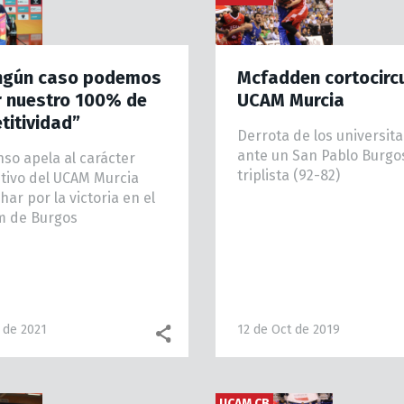
ingún caso podemos
Mcfadden cortocircu
r nuestro 100% de
UCAM Murcia
itividad”
Derrota de los universita
ante un San Pablo Burgo
nso apela al carácter
triplista (92-82)
tivo del UCAM Murcia
har por la victoria en el
m de Burgos
 de 2021
12 de Oct de 2019
Facebook share
WhatsApp
UCAM CB