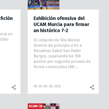
fición
Exhibición ofensiva del
UCAM Murcia para firmar
un histórico 7-2
toria en
rtido
El conjunto de Sito Alonso
dominó de principio a fin a
Recoletas Salud San Pablo
Burgos, superando los 100
puntos por segunda jornada de
forma consecutiva (88-...
06 de Dic de 2025
Facebook share
WhatsApp
Facebook share
What
UCAM CB