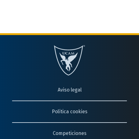
Aviso legal
Política cookies
Competiciones