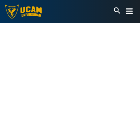
Pasar
al
contenido
principal