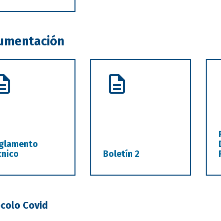
umentación
glamento
cnico
Boletín 2
colo Covid