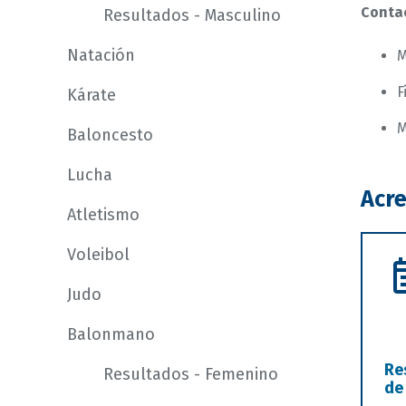
Conta
Resultados - Masculino
Natación
M
F
Kárate
M
Baloncesto
Lucha
Acre
Atletismo
Voleibol
Judo
Balonmano
Re
Resultados - Femenino
de