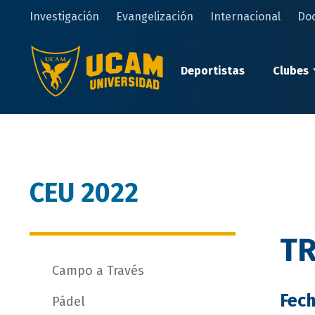
Pasar
Investigación
Evangelización
Internacional
Do
al
contenido
principal
Deportistas
Clubes
CEU 2022
TR
Campo a Través
Fec
Pádel