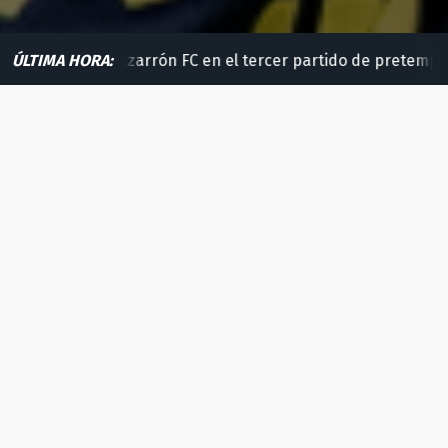
arrón FC en el tercer partido de pretemporada (6-0)
ÚLTIMA HORA:
El UC
Jornada 34
Domingo, 3 de mayo - 12:00h.
1 - 0