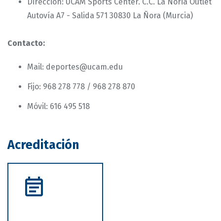
Dirección: UCAM Sports Center. C.C. La Noria Outlet
Autovía A7 - Salida 571 30830 La Ñora (Murcia)
Contacto:
Mail: deportes@ucam.edu
Fijo: 968 278 778 / 968 278 870
Móvil: 616 495 518
Acreditación