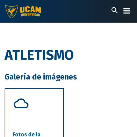
Pasar
al
contenido
principal
ATLETISMO
Galería de imágenes
Fotos de la