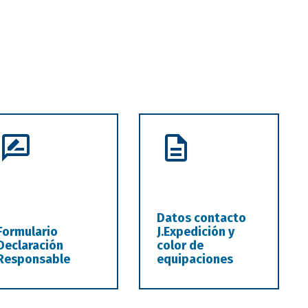
Datos contacto
Formulario
J.Expedición y
Declaración
color de
Responsable
equipaciones