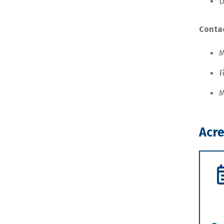
D
Conta
M
F
M
Acre