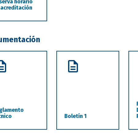
serva horario
 acreditación
umentación
glamento
cnico
Boletín 1