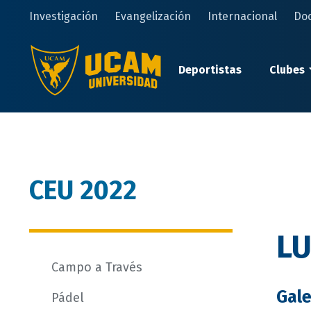
Pasar
Investigación
Evangelización
Internacional
Do
al
contenido
principal
Deportistas
Clubes
CEU 2022
L
Campo a Través
Gale
Pádel