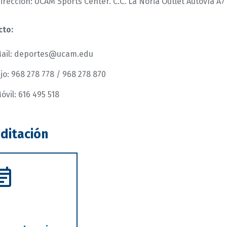
irección: UCAM Sports Center. C.C. La Noria Outlet Autovía A7
cto:
ail: deportes@ucam.edu
ijo: 968 278 778 / 968 278 870
óvil: 616 495 518
ditación