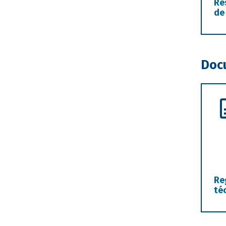
Re
de
Doc
Re
té