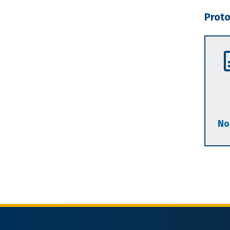
Proto
No