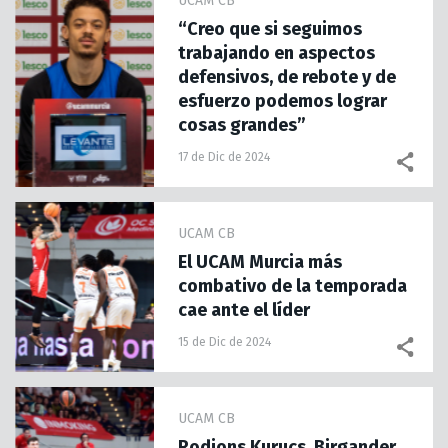
UCAM CB
“Creo que si seguimos
trabajando en aspectos
defensivos, de rebote y de
esfuerzo podemos lograr
cosas grandes”
17 de Dic de 2024
UCAM CB
El UCAM Murcia más
combativo de la temporada
cae ante el líder
15 de Dic de 2024
UCAM CB
Rodions Kurucs, Birgander