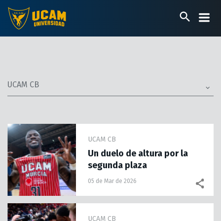
Pasar
al
contenido
principal
UCAM CB
UCAM CB
Un duelo de altura por la
segunda plaza
05 de Mar de 2026
UCAM CB