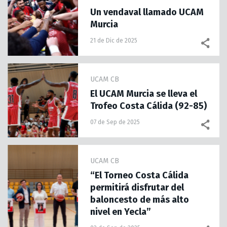
Un vendaval llamado UCAM
Murcia
21 de Dic de 2025
UCAM CB
El UCAM Murcia se lleva el
Trofeo Costa Cálida (92-85)
07 de Sep de 2025
UCAM CB
“El Torneo Costa Cálida
permitirá disfrutar del
baloncesto de más alto
nivel en Yecla”