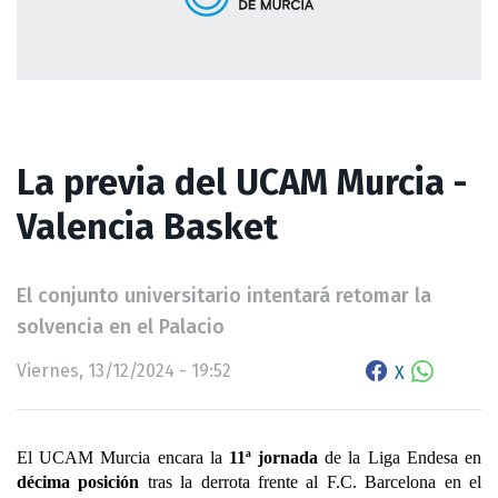
La previa del UCAM Murcia -
Valencia Basket
El conjunto universitario intentará retomar la
solvencia en el Palacio
Viernes, 13/12/2024 - 19:52
X
El UCAM Murcia encara 
la 
11ª jornada
 de la Liga Endesa en 
décima posición
 tras la derrota frente al F.C. Barcelona en el 