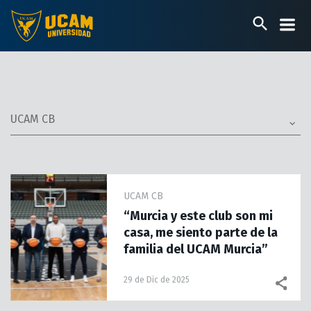
Pasar
al
contenido
principal
UCAM CB
UCAM CB
“Murcia y este club son mi
casa, me siento parte de la
familia del UCAM Murcia”
29 de Dic de 2025