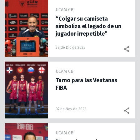
UCAM CB
“Colgar su camiseta
simboliza el legado de un
jugador irrepetible”
29 de Dic de 2025
UCAM CB
Turno para las Ventanas
FIBA
07 de Nov de 2022
UCAM CB