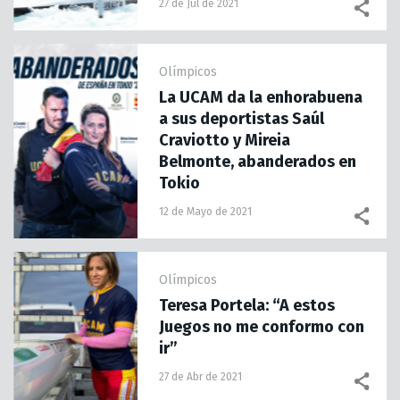
27 de Jul de 2021
Olímpicos
La UCAM da la enhorabuena
a sus deportistas Saúl
Craviotto y Mireia
Belmonte, abanderados en
Tokio
12 de Mayo de 2021
Olímpicos
Teresa Portela: “A estos
Juegos no me conformo con
ir”
27 de Abr de 2021