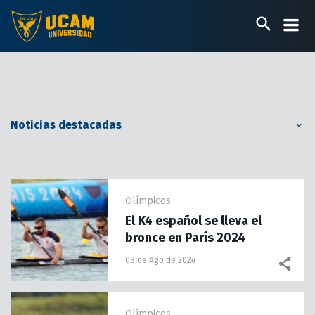
Pasar
al
contenido
principal
Noticias destacadas
Olímpicos
El K4 español se lleva el
bronce en París 2024
08 de Ago de 2024
Olímpicos