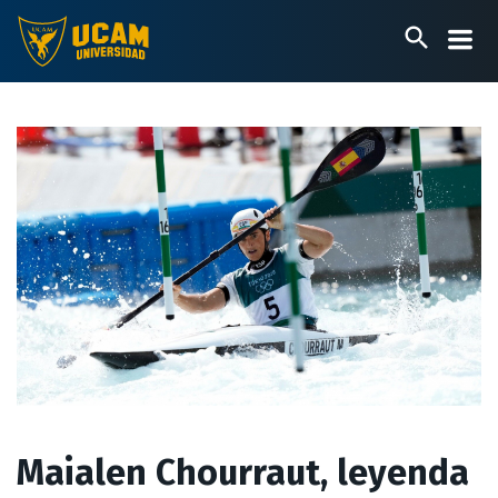
Pasar
al
contenido
principal
Maialen Chourraut, leyenda