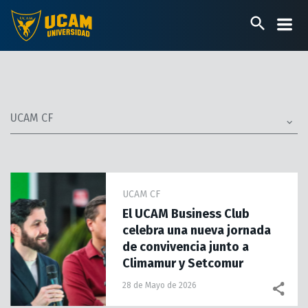
Pasar
al
contenido
principal
UCAM CF
UCAM CF
El UCAM Business Club
celebra una nueva jornada
de convivencia junto a
Climamur y Setcomur
28 de Mayo de 2026