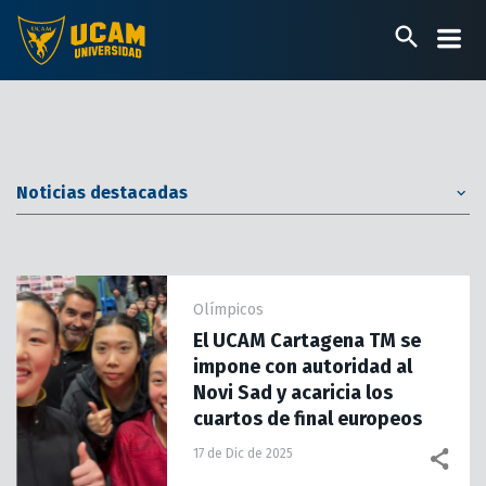
Pasar
al
contenido
principal
Noticias destacadas
Olímpicos
El UCAM Cartagena TM se
impone con autoridad al
Novi Sad y acaricia los
cuartos de final europeos
17 de Dic de 2025