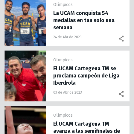
Olímpicos
La UCAM conquista 54
medallas en tan solo una
semana
24 de Abr de 2023
Olímpicos
El UCAM Cartegena TM se
proclama campeón de Liga
Iberdrola
03 de Abr de 2023
Olímpicos
El UCAM Cartagena TM
avanza a las semifinales de