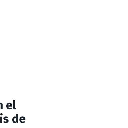
 el
is de