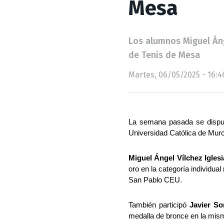
Mesa
Los alumnos Miguel Áng
de Tenis de Mesa
Martes, 06/05/2025 - 16:4
La semana pasada se disput
Universidad Católica de Mur
Miguel Ángel Vílchez Igles
oro en la categoría individua
San Pablo CEU.
También participó 
Javier So
medalla de bronce en la mism