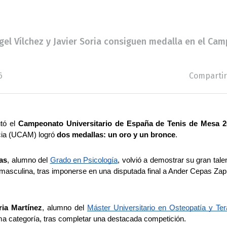
el Vílchez y Javier Soria consiguen medalla en el Cam
6
Compartir
ó el 
Campeonato Universitario de España de Tenis de Mesa 2
cia (UCAM) logró 
dos medallas: un oro y un bronce
.
ias
, alumno del 
Grado en Psicología
, volvió a demostrar su gran tale
l masculina, tras imponerse en una disputada final a Ander Cepas Zap
ria Martínez
, alumno del 
Máster Universitario en Osteopatía y Te
a categoría, tras completar una destacada competición.