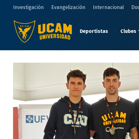
Pasar
Investigación
Evangelización
Internacional
Do
al
contenido
principal
Deportistas
Clubes