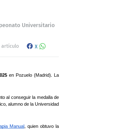
peonato Universitario
Facebook share
WhatsApp
 artículo
X
025
 en Pozuelo (Madrid). La 
nto al conseguir la medalla de 
ico, alumno de la Universidad 
rapia Manual
, quien obtuvo la 