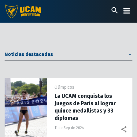
Pasar
al
contenido
principal
Noticias destacadas
Olímpicos
La UCAM conquista los
Juegos de París al lograr
quince medallistas y 33
diplomas
11 de Sep de 2024