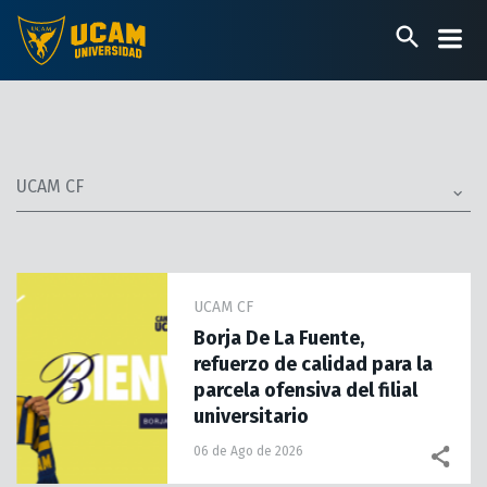
Pasar
al
contenido
principal
UCAM CF
UCAM CF
Borja De La Fuente,
refuerzo de calidad para la
parcela ofensiva del filial
universitario
06 de Ago de 2026