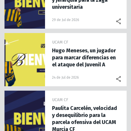
y jerarquía para la zaga
universitaria
29 de Jul de 2026
UCAM CF
Hugo Meneses, un jugador
para marcar diferencias en
el ataque del Juvenil A
24 de Jul de 2026
UCAM CF
Paulita Carcelén, velocidad
y desequilibrio para la
parcela ofensiva del UCAM
Murcia CF