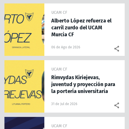
UCAM CF
Alberto López refuerza el
carril zurdo del UCAM
Murcia CF
06 de Ago de 2026
UCAM CF
Rimvydas Kiriejevas,
juventud y proyección para
la portería universitaria
31 de Jul de 2026
UCAM CF