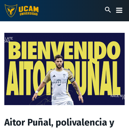
Pasar
al
contenido
principal
Aitor Puñal, polivalencia y