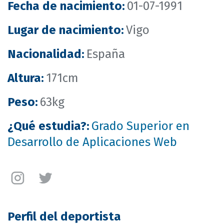
Fecha de nacimiento
:
01-07-1991
Lugar de nacimiento
:
Vigo
Nacionalidad
:
España
Altura
:
171cm
Peso
:
63kg
¿Qué estudia?
:
Grado Superior en
Desarrollo de Aplicaciones Web
Instagram
Twitter
Alberto
Alberto
Yáñez
Yáñez
Perfil del deportista
Cruz
Cruz