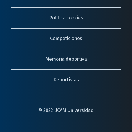
Política cookies
Juegos Europeos de Minsk
Foso por equipos mixto
Competiciones
(2019)
Tiro Olímpico
Memoria deportiva
Foso individual
Deportistas
(2019)
Tiro Olímpico
© 2022 UCAM Universidad
Campeonatos de Europa
Foso por equipos mixto
(2021)