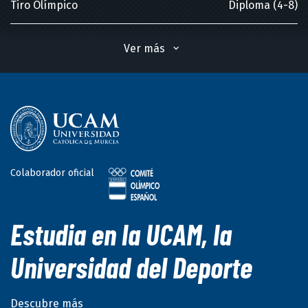
Tiro Olímpico
Diploma (4-8)
Ver más
Campeonatos del Mundo
Foso individual
(2019)
Tiro Olímpico
Colaborador oficial
Foso por equipos
(2018)
Tiro Olímpico
Estudia en la UCAM, la
Universidad del Deporte
Foso por equipos
(2014)
Descubre más
Tiro Olímpico