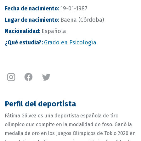
Fecha de nacimiento
:
19-01-1987
Lugar de nacimiento
:
Baena (Córdoba)
Nacionalidad
:
Española
¿Qué estudia?
:
Grado en Psicología
Instagram
Facebook
Twitter
Fátima
Fátima
Fátima
Gálvez
Gálvez
Gálvez
Marín
Marín
Marín
Perfil del deportista
Fátima Gálvez es una deportista española de tiro
olímpico que compite en la modalidad de foso. Ganó la
medalla de oro en los Juegos Olímpicos de Tokio 2020 en