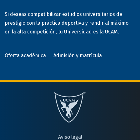
Si deseas compatibilizar estudios universitarios de
prestigio con la práctica deportiva y rendir al máximo
Foso individual
en la alta competición, tu Universidad es la UCAM.
(2015)
Tiro Olímpico
Oferta académica
Admisión y matrícula
Foso individual
(2014)
Tiro Olímpico
Juegos Europeos de Bakú
Foso individual
(2015)
Aviso legal
Tiro Olímpico