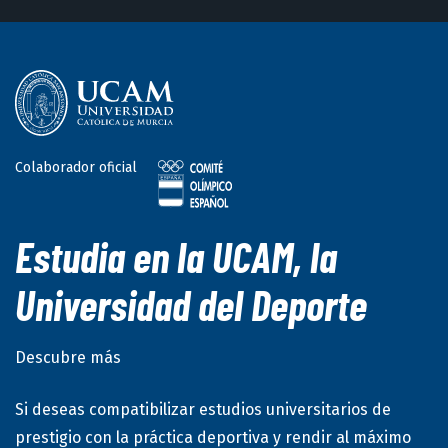
Esgrima
Campeonatos de España individuales
Florete
(2021)
Colaborador oficial
Esgrima
Estudia en la UCAM, la
Florete
Universidad del Deporte
(2020)
Esgrima
Descubre más
Si deseas compatibilizar estudios universitarios de
Florete
prestigio con la práctica deportiva y rendir al máximo
(2019)