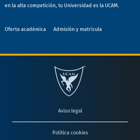
Esgrima
en la alta competición, tu Universidad es la UCAM.
Oferta académica
Admisión y matrícula
Florete
(2018)
Esgrima
Florete
(2017)
Esgrima
Aviso legal
Florete
(2016)
Política cookies
Esgrima