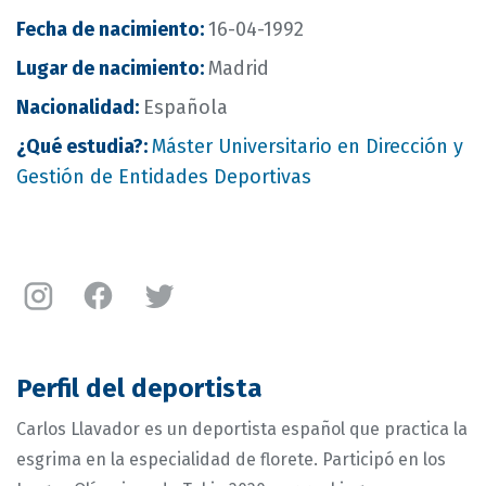
Fecha de nacimiento
:
16-04-1992
Lugar de nacimiento
:
Madrid
Nacionalidad
:
Española
¿Qué estudia?
:
Máster Universitario en Dirección y
Gestión de Entidades Deportivas
Instagram
Facebook
Twitter
Carlos
Carlos
Carlos
Llavador
Llavador
Llavador
Fernández
Fernández
Fernández
Perfil del deportista
Carlos Llavador es un deportista español que practica la
esgrima en la especialidad de florete. Participó en los