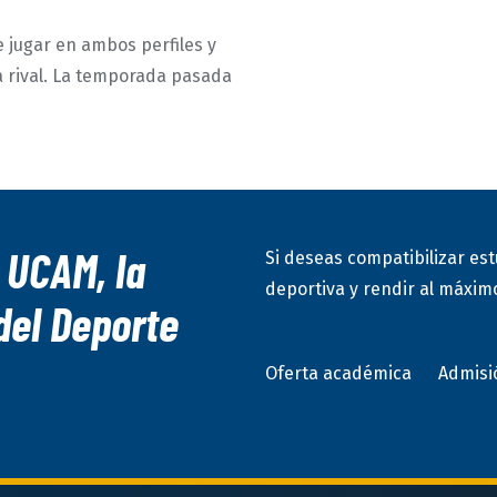
 jugar en ambos perfiles y
a rival. La temporada pasada
 UCAM, la
Si deseas compatibilizar est
deportiva y rendir al máximo
del Deporte
Oferta académica
Admisi