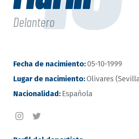
Delantero
Fecha de nacimiento
:
05-10-1999
Lugar de nacimiento
:
Olivares (Sevill
Nacionalidad
:
Española
Instagram
Twitter
Ale
Ale
Marín
Marín