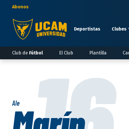
Pasar
Abonos
al
contenido
principal
Deportistas
Clubes
16
Club de
Fútbol
El Club
Plantilla
Ca
Ale
Marín