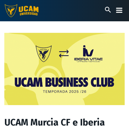
Pasar
al
contenido
principal
UCAM Murcia CF e Iberia