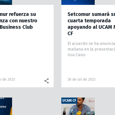
mur refuerza su
Setcomur sumará s
nza con nuestro
cuarta temporada
Business Club
apoyando al UCAM 
CF
El acuerdo se ha anunci
mañana en la presentac
Isra Cano
p de 2023
26 de Jul de 2022
Facebook share
WhatsApp
UCAM CF