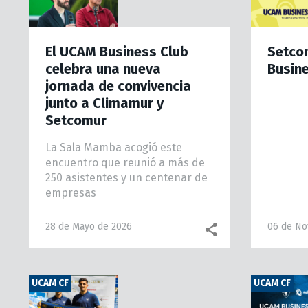
El UCAM Business Club
Setcom
celebra una nueva
Busin
jornada de convivencia
junto a Climamur y
Setcomur
La Sala Mamba acogió este
encuentro que reunió a más de
250 asistentes y un centenar de
empresas
28 de Mayo de 2026
06 de No
UCAM CF
UCAM CF