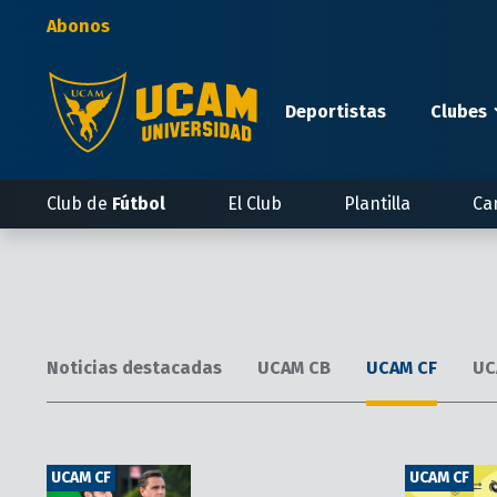
Pasar
Abonos
al
contenido
principal
Deportistas
Clubes
Club de
Fútbol
El Club
Plantilla
Ca
Noticias destacadas
UCAM CB
UCAM CF
UC
UCAM CF
UCAM CF