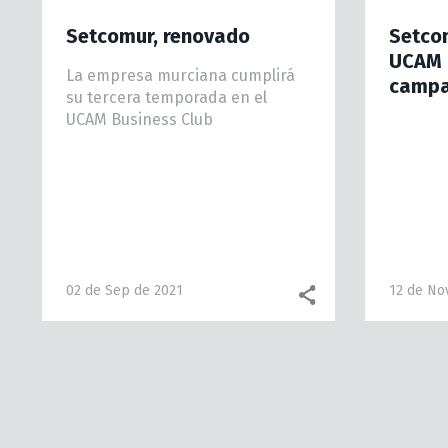
Setcomur, renovado
Setcom
UCAM 
La empresa murciana cumplirá
camp
su tercera temporada en el
UCAM Business Club
02 de Sep de 2021
12 de No