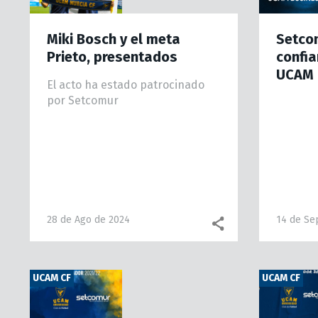
Miki Bosch y el meta
Setco
Prieto, presentados
confia
UCAM 
El acto ha estado patrocinado
por Setcomur
28 de Ago de 2024
14 de Se
UCAM CF
UCAM CF