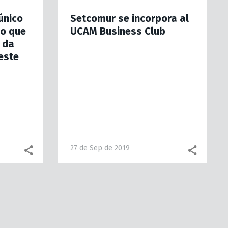
único
Setcomur se incorpora al
o que
UCAM Business Club
e da
este
27 de Sep de 2019
Facebook share
WhatsApp
Facebook share
What