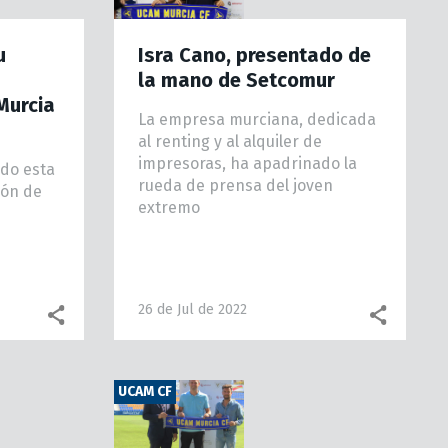
u
Isra Cano, presentado de
la mano de Setcomur
Murcia
La empresa murciana, dedicada
al renting y al alquiler de
impresoras, ha apadrinado la
ado esta
rueda de prensa del joven
ión de
extremo
26 de Jul de 2022
Facebook share
WhatsApp
Facebook share
What
UCAM CF