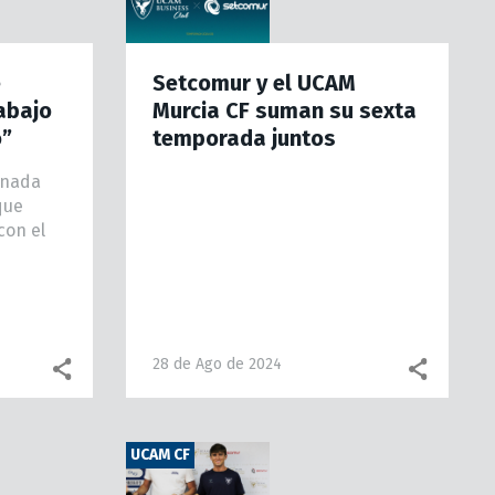
e
Setcomur y el UCAM
rabajo
Murcia CF suman su sexta
o”
temporada juntos
inada
que
con el
28 de Ago de 2024
Facebook share
WhatsApp
Facebook share
What
UCAM CF