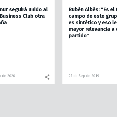
ur seguirá unido al
Rubén Albés: "Es el 
Business Club otra
campo de este grup
aña
es sintético y eso l
mayor relevancia a 
partido"
v de 2020
27 de Sep de 2019
Facebook share
WhatsApp