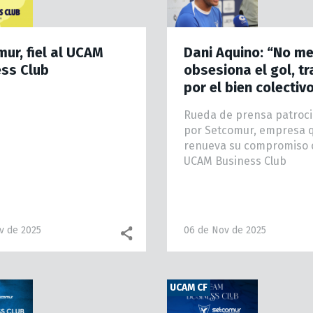
ur, fiel al UCAM
Dani Aquino: “No m
ess Club
obsesiona el gol, t
por el bien colectiv
Rueda de prensa patroc
por Setcomur, empresa 
renueva su compromiso 
UCAM Business Club
v de 2025
06 de Nov de 2025
Facebook share
WhatsApp
UCAM CF