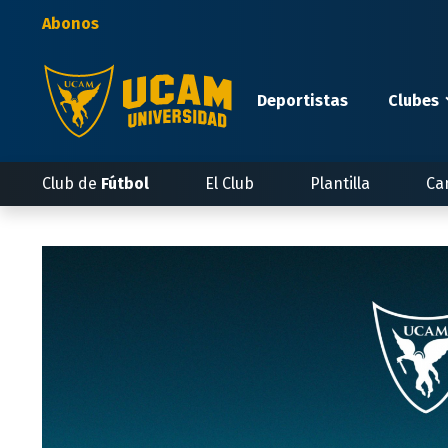
Pasar
Abonos
al
contenido
principal
Deportistas
Clubes
Club de
Fútbol
El Club
Plantilla
Ca