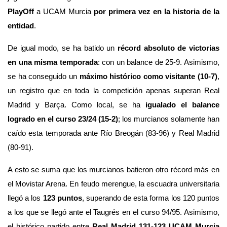
PlayOff
 a UCAM Murcia 
por primera vez en la historia de la 
entidad
. 
De igual modo, se ha batido un 
récord absoluto de victorias 
en una misma temporada
: con un balance de 25-9. Asimismo, 
se ha conseguido un 
máximo histórico como visitante
(10-7)
, 
un registro que en toda la competición apenas superan Real 
Madrid y Barça. Como local, se ha 
igualado el balance 
logrado en el curso 23/24 (15-2)
; los murcianos solamente han 
caído esta temporada ante Río Breogán (83-96) y Real Madrid 
(80-91). 
A esto se suma que los murcianos batieron otro récord más en 
el Movistar Arena. En feudo merengue, la escuadra universitaria 
llegó a los 
123 puntos
, superando de esta forma los 120 puntos 
a los que se llegó ante el Taugrés en el curso 94/95. Asimismo, 
el histórico partido entre 
Real Madrid 131-123 UCAM Murcia