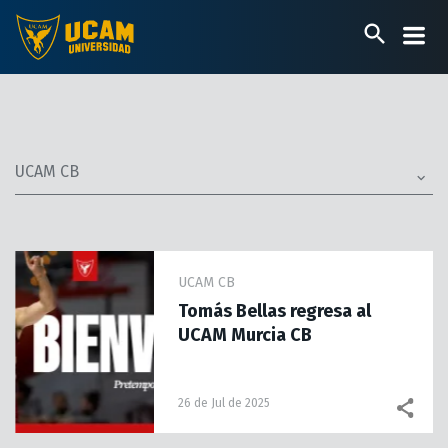
Pasar
al
contenido
principal
UCAM CB
UCAM CB
Tomás Bellas regresa al
UCAM Murcia CB
26 de Jul de 2025