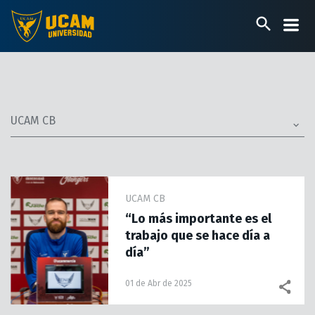
Pasar
al
contenido
principal
UCAM CB
UCAM CB
“Lo más importante es el
trabajo que se hace día a
día”
01 de Abr de 2025