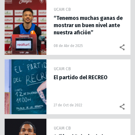
UCAM CB
“Tenemos muchas ganas de
mostrar un buen nivel ante
nuestra afición”
08 de Abr de 2025
UCAM CB
El partido del RECREO
27 de Oct de 2022
UCAM CB