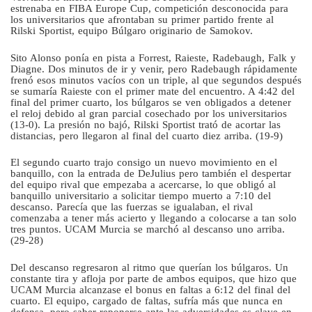
estrenaba en FIBA Europe Cup, competición desconocida para
los universitarios que afrontaban su primer partido frente al
Rilski Sportist, equipo Búlgaro originario de Samokov.
Sito Alonso ponía en pista a Forrest, Raieste, Radebaugh, Falk y
Diagne. Dos minutos de ir y venir, pero Radebaugh rápidamente
frenó esos minutos vacíos con un triple, al que segundos después
se sumaría Raieste con el primer mate del encuentro. A 4:42 del
final del primer cuarto, los búlgaros se ven obligados a detener
el reloj debido al gran parcial cosechado por los universitarios
(13-0). La presión no bajó, Rilski Sportist trató de acortar las
distancias, pero llegaron al final del cuarto diez arriba. (19-9)
El segundo cuarto trajo consigo un nuevo movimiento en el
banquillo, con la entrada de DeJulius pero también el despertar
del equipo rival que empezaba a acercarse, lo que obligó al
banquillo universitario a solicitar tiempo muerto a 7:10 del
descanso. Parecía que las fuerzas se igualaban, el rival
comenzaba a tener más acierto y llegando a colocarse a tan solo
tres puntos. UCAM Murcia se marchó al descanso uno arriba.
(29-28)
Del descanso regresaron al ritmo que querían los búlgaros. Un
constante tira y afloja por parte de ambos equipos, que hizo que
UCAM Murcia alcanzase el bonus en faltas a 6:12 del final del
cuarto. El equipo, cargado de faltas, sufría más que nunca en
defensa, pero saber reponerse ante las adversidades es clave en