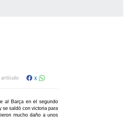
o
Facebook share
WhatsApp
 artículo
X
se al Barça
en el segundo 
 se saldó con victoria para 
icieron mucho daño a unos 