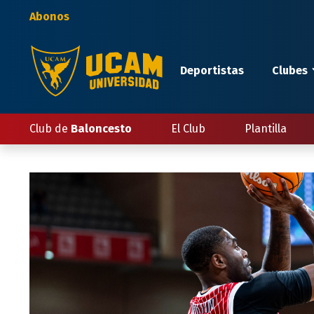
Pasar
Abonos
al
contenido
principal
Deportistas
Clubes
Club de
Baloncesto
El Club
Plantilla