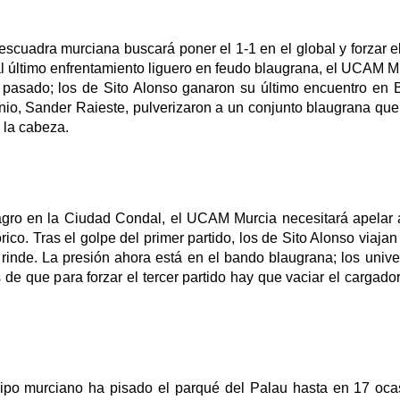
a escuadra murciana buscará poner el 1-1 en el global y 
forzar e
al último enfrentamiento liguero en feudo blaugrana, el UCAM Mu
pasado; los de Sito Alonso ganaron su último encuentro en Ba
nio, Sander Raieste, pulverizaron a un conjunto blaugrana que
 la cabeza.
agro en la Ciudad Condal, el UCAM Murcia necesitará apelar a
rico. Tras el golpe del primer partido, los de Sito Alonso viaja
inde. La presión ahora está en el bando blaugrana; los univers
 de que para forzar el tercer partido hay que vaciar el cargador
ipo murciano ha pisado el parqué del Palau hasta en 17 ocas