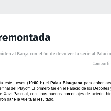
 remontada
iden al Barça con el fin de devolver la serie al Palaci
9
Compartir
ita este jueves (
19:00 h
) el 
Palau Blaugrana
 para enfrentar
 final del Playoff. El primero fue en el Palacio de los Deportes y
de Xavi Pascual, con unos buenos porcentajes de acierto, h
ron darle la vuelta al resultado.