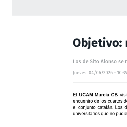
Objetivo:
Los de Sito Alonso se m
Jueves, 04/06/2026 - 10:3
El 
UCAM Murcia CB
 vis
encuentro de los cuartos de
el conjunto catalán. Los 
universitarios que no pudie