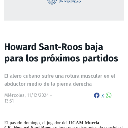
Howard Sant-Roos baja
para los próximos partidos
El alero cubano sufre una rotura muscular en el
abductor medio de la pierna derecha
Miércoles, 11/12/2024 -
X
13:51
El pasado domingo, el jugador del
UCAM Murcia
CB
,
Howard Sant-Roos
, se tuvo que retirar antes de concluir el