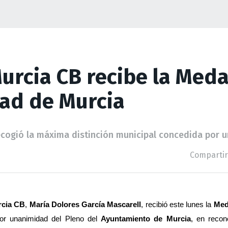
urcia CB recibe la Meda
dad de Murcia
ecogió la máxima distinción municipal concedida por 
Compartir
cia CB
, 
María Dolores García Mascarell
, recibió este lunes la 
Meda
or unanimidad del Pleno del 
Ayuntamiento de Murcia
, en recon