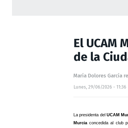
El UCAM M
de la Ciu
María Dolores García r
Lunes, 29/06/2026 - 11:36
La presidenta del 
UCAM Mur
Murcia
 concedida al club p