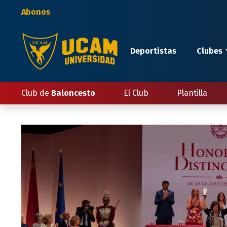
Pasar
Abonos
al
contenido
principal
Deportistas
Clubes
Club de
Baloncesto
El Club
Plantilla