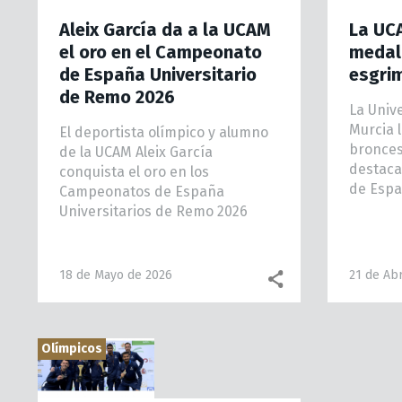
Aleix García da a la UCAM
La UC
el oro en el Campeonato
medal
de España Universitario
esgrim
de Remo 2026
La Univ
Murcia l
El deportista olímpico y alumno
bronce
de la UCAM Aleix García
destaca
conquista el oro en los
de Espa
Campeonatos de España
Universitarios de Remo 2026
18 de Mayo de 2026
21 de Ab
Olímpicos