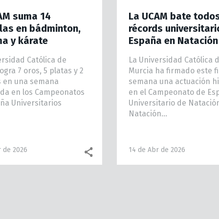
AM suma 14
La UCAM bate todos
las en bádminton,
récords universitari
a y kárate
España en Natación
ersidad Católica de
La Universidad Católica 
ogra 7 oros, 5 platas y 2
Murcia ha firmado este f
s en una semana
semana una actuación hi
da en los Campeonatos
en el Campeonato de Es
ña Universitarios
Universitario de Natació
Natación...
r de 2026
14 de Abr de 2026
Facebook share
WhatsApp