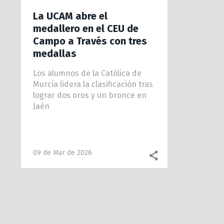
La UCAM abre el
medallero en el CEU de
Campo a Través con tres
medallas
Los alumnos de la Católica de
Murcia lidera la clasificación tras
lograr dos oros y un bronce en
Jaén
09 de Mar de 2026