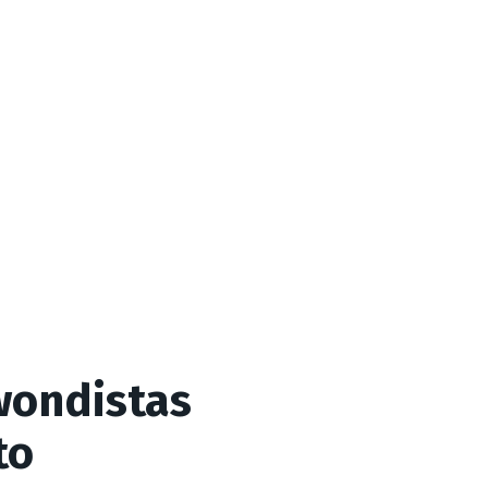
wondistas
to