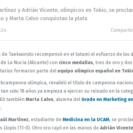
artínez y Adrián Vicente, olímpicos en Tokio, se pro
lo y Marta Calvo conquistan la plata
:24
Compartir
de Taekwondo recompensó en el tatami el esfuerzo de los d
 de La Nucía (Alicante) con
cinco medallas
, tres de oro y dos
itarios formaron parte del
equipo olímpico español en Toki
subcampeona olímpica, revalidó el título de campeona nacional
 tan solo 18 años ya empieza a ejercer su reinado en la categ
lió también
Marta Calvo
, alumna del
Grado en Marketing e
g.
aúl Martínez
, estudiante de
Medicina en la UCAM
, se proc
s Llopis (11-0). Otro oro cayó en las manos de
Adrián Vicent