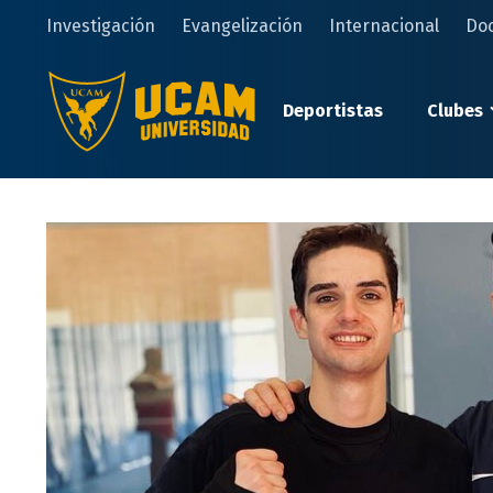
Pasar
Investigación
Evangelización
Internacional
Do
al
contenido
principal
Deportistas
Clubes