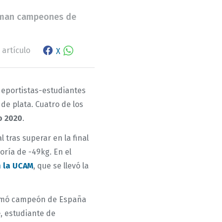
claman campeones de
Facebook share
WhatsApp
 artículo
X
eportistas-estudiantes
 de plata. Cuatro de los
o 2020
.
 tras superar en la final
oría de -49kg. En el
n la UCAM
, que se llevó la
lamó campeón de España
e
, estudiante de