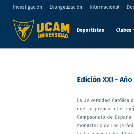
Pasar
Investigación
Evangelización
Internacional
Do
al
contenido
principal
Deportistas
Clubes
Edición XXI - Año
La Universidad Católica d
que se premia a los mej
Campeonato de España Un
monasterio de Los Jerón
de las bases de los difere