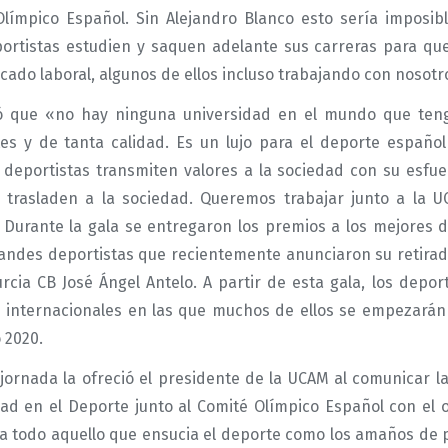
límpico Español. Sin Alejandro Blanco esto sería imposib
portistas estudien y saquen adelante sus carreras para qu
ado laboral, algunos de ellos incluso trabajando con nosotr
ó que «no hay ninguna universidad en el mundo que teng
es y de tanta calidad. Es un lujo para el deporte españo
 deportistas transmiten valores a la sociedad con su esfue
 trasladen a la sociedad. Queremos trabajar junto a la
. Durante la gala se entregaron los premios a los mejores 
andes deportistas que recientemente anunciaron su retirada
rcia CB José Ángel Antelo. A partir de esta gala, los depor
 internacionales en las que muchos de ellos se empezarán a 
 2020.
 jornada la ofreció el presidente de la UCAM al comunicar 
dad en el Deporte junto al Comité Olímpico Español con el o
ra todo aquello que ensucia el deporte como los amaños de 