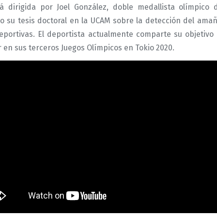
á dirigida por Joel González, doble medallista olímpic
do su tesis doctoral en la UCAM sobre la detección del amañ
eportivas. El deportista actualmente comparte su objetiv
r en sus terceros Juegos Olímpicos en Tokio 2020.