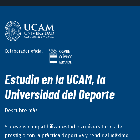
Juegos Europeos de Minsk
Equipos
(2019)
Tenis de Mesa
Colaborador oficial
Estudia en la UCAM, la
Dobles mixto
(2019)
Universidad del Deporte
Tenis de Mesa
Descubre más
Si deseas compatibilizar estudios universitarios de
prestigio con la práctica deportiva y rendir al máximo