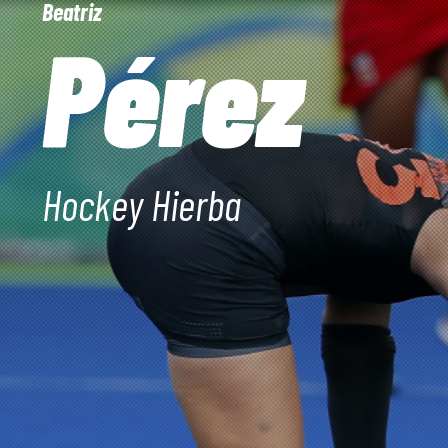
Beatriz
Pérez
Hockey Hierba