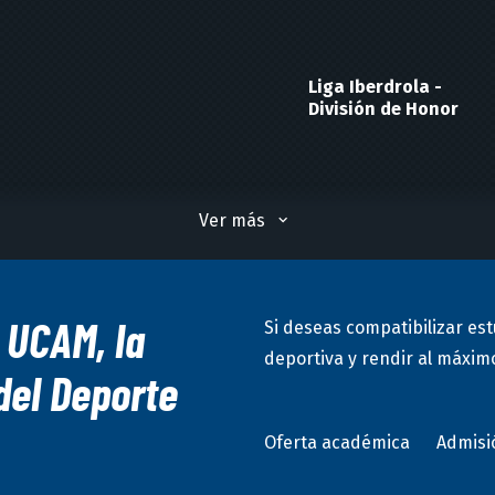
Liga Iberdrola -
División de Honor
Ver más
 UCAM, la
Si deseas compatibilizar est
deportiva y rendir al máximo
del Deporte
Oferta académica
Admisi