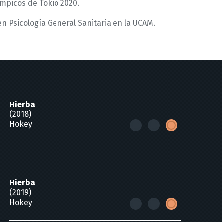
ímpicos de Tokio 2020.
en Psicología General Sanitaria en la UCAM.
Hierba
(2018)
Hokey
Hierba
(2019)
Hokey