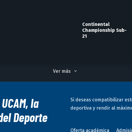
Continental
Championship Sub-
21
Campeonato
Ver más
Panamericano
 UCAM, la
Si deseas compatibilizar est
deportiva y rendir al máximo
del Deporte
Oferta académica
Admisi