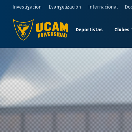
Pasar
Investigación
Evangelización
Internacional
Do
al
contenido
principal
Deportistas
Clubes